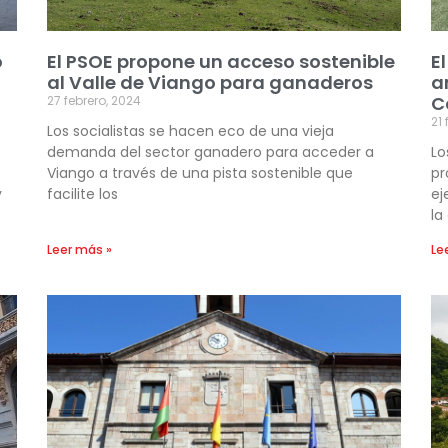
o
El PSOE propone un acceso sostenible
E
al Valle de Viango para ganaderos
a
C
27 febrero, 2024
21 
Los socialistas se hacen eco de una vieja
demanda del sector ganadero para acceder a
Lo
Viango a través de una pista sostenible que
pr
y
facilite los
ej
la
Leer más »
Le