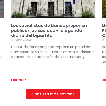
Los socialistas de Llanes proponen
L
publicar los sueldos y la agenda
P
diaria del bipartito
C
13 febrero, 2024
9 
El PSOE de Llanes propone impulsar un portal de
Ve
transparencia y rendir cuentas ante la ciudadanía
tr
o
a través de la publicación de las reuniones y
eq
No
Leer más »
Le
Consulta más noticias