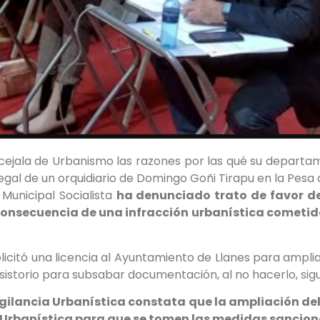
ncejala de Urbanismo las razones por las qué su departa
egal de un orquidiario de Domingo Goñi Tirapu en la Pesa d
Municipal Socialista
ha denunciado trato de favor de
onsecuencia de una infracción urbanística cometida
icitó una licencia al Ayuntamiento de Llanes para amplia
sistorio para subsabar documentación, al no hacerlo, sigue
Vigilancia Urbanística constata que la ampliación de
na Urbanística para que se tomen las medidas sanci