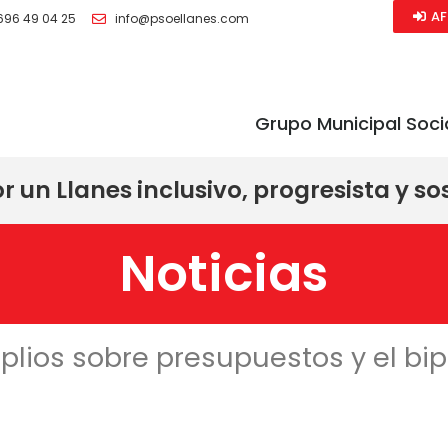
AF
696 49 04 25
info@psoellanes.com
Grupo Municipal Soci
 un Llanes inclusivo, progresista y so
Noticias
ios sobre presupuestos y el bipa