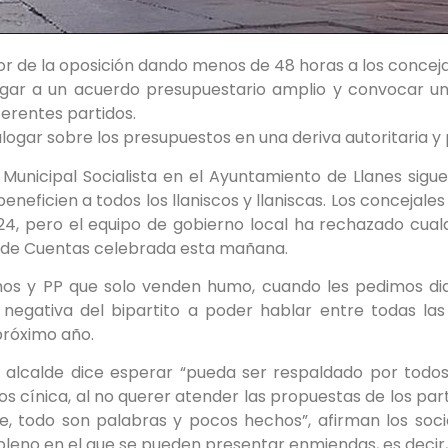
or de la oposición dando menos de 48 horas a los conceja
legar a un acuerdo presupuestario amplio y convocar u
ferentes partidos.
alogar sobre los presupuestos en una deriva autoritaria y
 Municipal Socialista en el Ayuntamiento de Llanes sigue
eficien a todos los llaniscos y llaniscas. Los concejales
24, pero el equipo de gobierno local ha rechazado cual
ón de Cuentas celebrada esta mañana.
cinos y PP que solo venden humo, cuando les pedimos d
 negativa del bipartito a poder hablar entre todas las 
próximo año.
 alcalde dice esperar “pueda ser respaldado por todos
 cínica, al no querer atender las propuestas de los part
ce, todo son palabras y pocos hechos”, afirman los soc
leno en el que se pueden presentar enmiendas, es decir